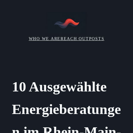
Skip
to
content
WHO WE ARE
REACH OUT
POSTS
10 Ausgewählte
Energieberatunge
n im Rhein-Main-